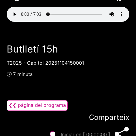
Butlletí 15h
T2025 - Capítol 20251104150001
🕓 7 minuts
❮❮ pàgina del programa
Comparteix
Iniciar en [
00:00:00
]