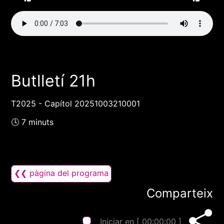
Butlletí 21h
T2025 - Capítol 20251003210001
🕓 7 minuts
❮❮ pàgina del programa
Comparteix
Iniciar en [
00:00:00
]