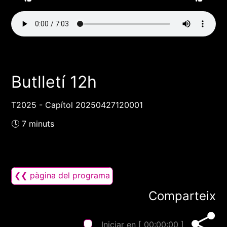
Butlletí 12h
T2025 - Capítol 20250427120001
🕓 7 minuts
❮❮ pàgina del programa
Comparteix
Iniciar en [
00:00:00
]