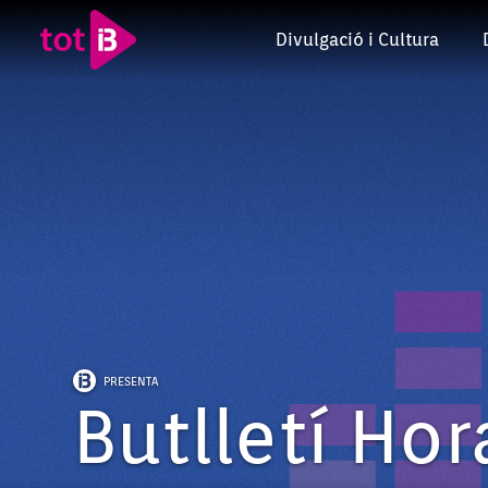
Divulgació i Cultura
PRESENTA
Butlletí Hor