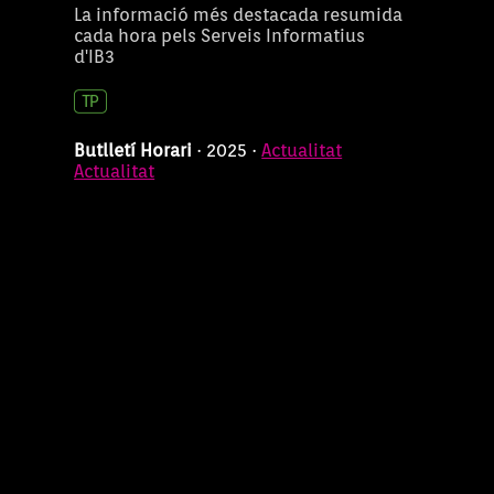
La informació més destacada resumida
cada hora pels Serveis Informatius
d'IB3
Butlletí Horari
· 2025 ·
Actualitat
Actualitat