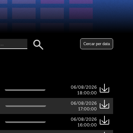
Cercar per data
06/08/2026
18:00:00
06/08/2026
17:00:00
06/08/2026
16:00:00