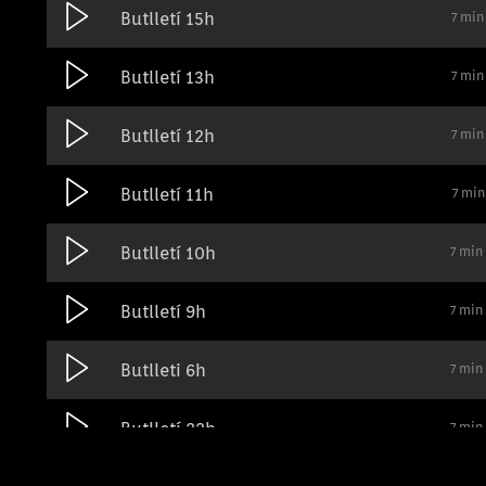
Butlletí 15h
7 min
Butlletí 13h
7 min
Butlletí 12h
7 min
Butlletí 11h
7 min
Butlletí 10h
7 min
Butlletí 9h
7 min
Butlleti 6h
7 min
Butlletí 22h
7 min
7 min