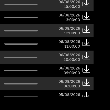
06/08/2026
15:00:00
06/08/2026
13:00:00
06/08/2026
12:00:00
06/08/2026
11:00:00
06/08/2026
10:00:00
06/08/2026
09:00:00
06/08/2026
06:00:00
05/08/2026
22:00:00
05/08/2026