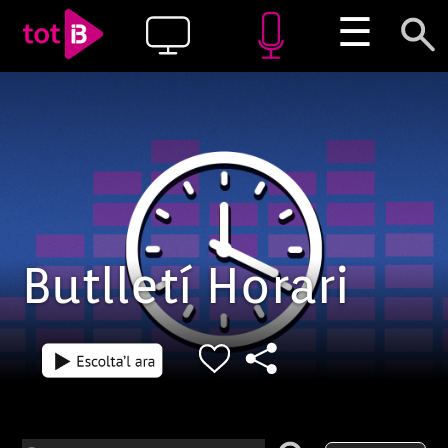
☰
Butlletí Horari