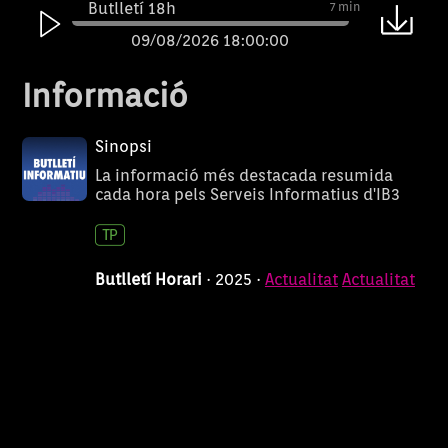
Butlletí 18h
7 min
09/08/2026 18:00:00
Butlletí 17h
7 min
Informació
09/08/2026 17:00:00
Butlletí 16h
7 min
Sinopsi
09/08/2026 16:00:00
La informació més destacada resumida
cada hora pels Serveis Informatius d'IB3
Butlletí 15h
7 min
09/08/2026 15:00:00
Butlletí 13h
7 min
Butlletí Horari
· 2025 ·
Actualitat
Actualitat
09/08/2026 13:00:00
Butlletí 12h
7 min
09/08/2026 12:00:00
Butlletí 11h
7 min
09/08/2026 11:00:00