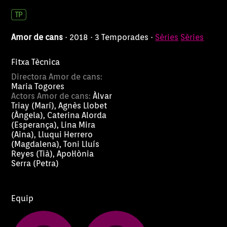
Amor de cans
· 2018 · 3 Temporades ·
Sèries
Sèries
Fitxa Tècnica
Directora Amor de cans:
Maria Togores
Actors Amor de cans:
Àlvar
Triay (Marí), Agnès Llobet
(Àngela), Caterina Alorda
(Esperança), Lina Mira
(Aina), Lluqui Herrero
(Magdalena), Toni Lluís
Reyes (Tià), Apol·lònia
Serra (Petra)
Equip