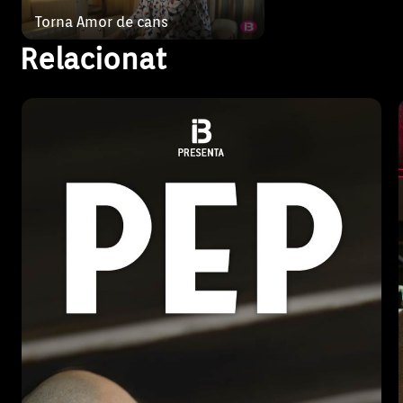
Torna Amor de cans
Relacionat
En aquesta nova temporada, en Pep ha de fer
un esforç per endreçar la seva vida, superant
el divorci amb na Joana Maria i fent tot el que
pot per recuperar la farmàcia, que es va
cremar. També ha d’af