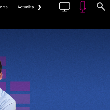
❯
orts
Actualitat
Pòdcast