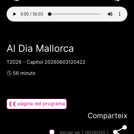
Al Dia Mallorca
T2026 - Capítol 20260603120422
🕓 56 minuts
❮❮ pàgina del programa
Comparteix
Iniciar en [
00:00:00
]