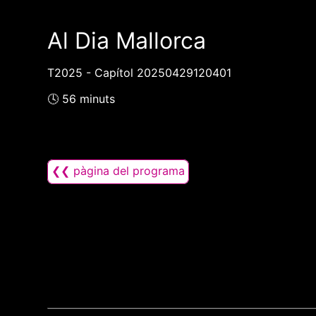
Al Dia Mallorca
T2025 - Capítol 20250429120401
🕓 56 minuts
❮❮ pàgina del programa