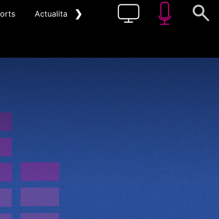
❯
orts
Actualitat
Pòdcast