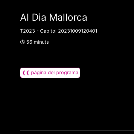
Al Dia Mallorca
T2023 - Capítol 20231009120401
🕓 56 minuts
❮❮ pàgina del programa