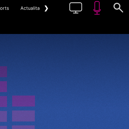
❯
orts
Actualitat
Pòdcast