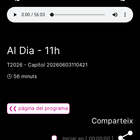
Al Dia - 11h
T2026 - Capítol 20260603110421
🕓 56 minuts
❮❮ pàgina del programa
Comparteix
Iniciar en [
00:00:00
]