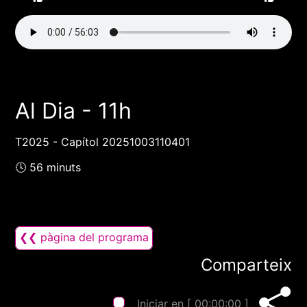
Al Dia - 11h
T2025 - Capítol 20251003110401
🕓 56 minuts
❮❮ pàgina del programa
Comparteix
Iniciar en [
00:00:00
]