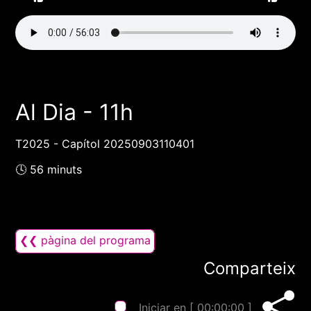
Al Dia - 11h
T2025 - Capítol 20250903110401
🕓 56 minuts
❮❮ pàgina del programa
Comparteix
Iniciar en [
00:00:00
]