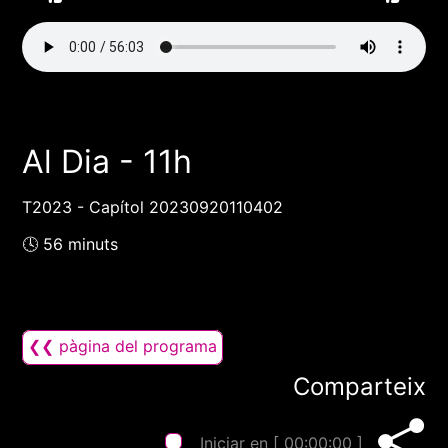
Al Dia - 11h
T2023 - Capítol 20230920110402
🕓 56 minuts
❮❮ pàgina del programa
Comparteix
Iniciar en [
00:00:00
]