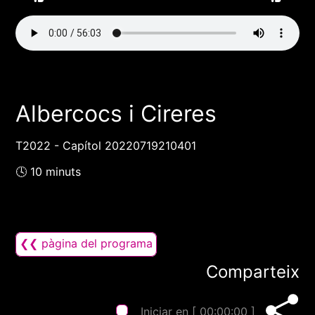
Albercocs i Cireres
T2022 - Capítol 20220719210401
🕓 10 minuts
❮❮ pàgina del programa
Comparteix
Iniciar en [
00:00:00
]