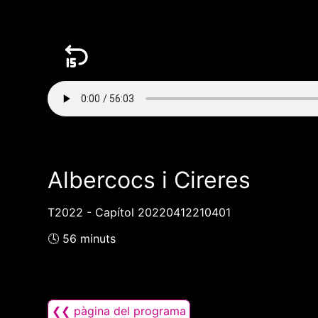
Albercocs i Cireres
T2022 - Capítol 20220412210401
🕓 56 minuts
❮❮ pàgina del programa