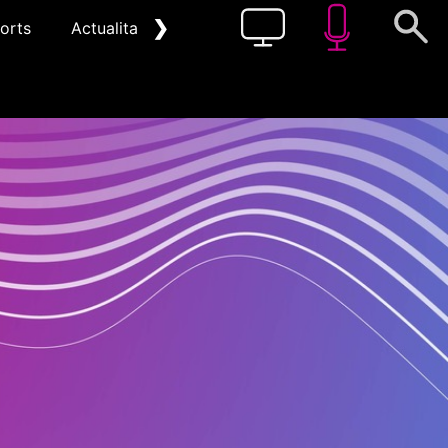
❯
orts
Actualitat
Pòdcast